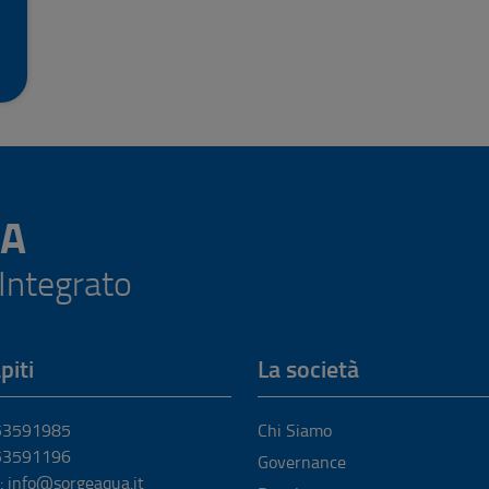
A
 Integrato
piti
La società
053591985
Chi Siamo
053591196
Governance
: info@sorgeaqua.it