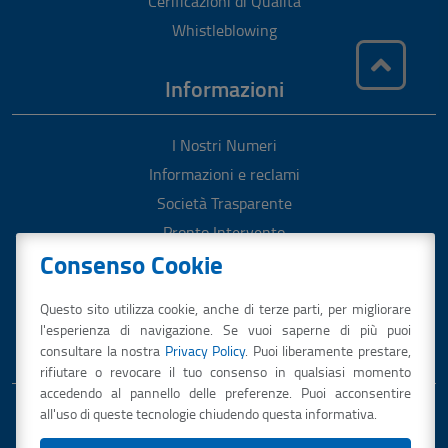
Cerificazioni di Qualità
Whistleblowing
Informazioni
I Nostri Numeri
Informazioni e reclami
Società Trasparente
Pronto Intervento
Consenso Cookie
Gestione del servizio idrico integrato
Carta del servizio idrico integrato
Questo sito utilizza cookie, anche di terze parti, per migliorare
Qualità dell’acqua
l'esperienza di navigazione. Se vuoi saperne di più puoi
consultare la nostra
Privacy Policy
. Puoi liberamente prestare,
rifiutare o revocare il tuo consenso in qualsiasi momento
accedendo al pannello delle preferenze. Puoi acconsentire
Privacy Policy
Società Trasparente
Mappa del Sito
all'uso di queste tecnologie chiudendo questa informativa.
Meccanismo di Feedback
Dichiarazione di Accessibilità