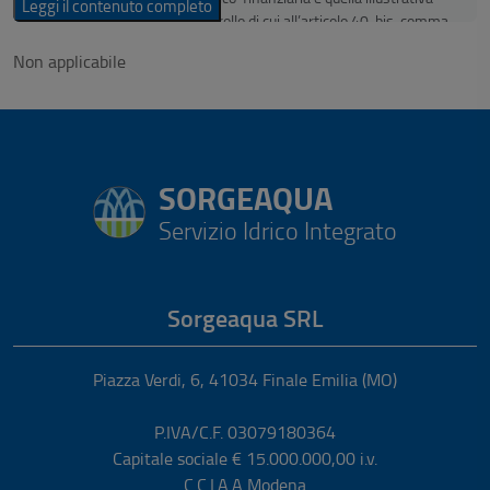
Leggi il contenuto completo
certificate dagli organi di controllo di cui all’articolo 40-bis, comma
1, del decreto legislativo n. 165 del 2001, nonche’ le informazioni
Non applicabile
trasmesse annualmente ai sensi del comma 3 dello stesso
articolo. La relazione illustrativa, fra l’altro, evidenzia gli effetti
attesi in esito alla sottoscrizione del contratto integrativo in
materia di produttività ed efficienza dei servizi erogati, anche in
relazione alle richieste dei cittadini.
SORGEAQUA
Servizio Idrico Integrato
Sorgeaqua SRL
Piazza Verdi, 6
,
41034
Finale Emilia
(MO)
P.IVA/C.F. 03079180364
Capitale sociale € 15.000.000,00 i.v.
C.C.I.A.A Modena