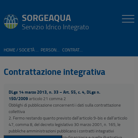
SORGEAQUA
Servizio Idrico Integrato
HOME
SOCIETÀ TRASPARENTE
PERSONALE
CONTRATTAZIONE INTEGRATIVA
Contrattazione integrativa
DLgs 14 marzo 2013, n. 33 – Art. 55, c. 4, DLgs n.
150/2009
articolo 21 comma 2
Obblighi di pubblicazione concernenti i dati sulla contrattazione
collettiva
2. Fermo restando quanto previsto dall’articolo 9-bis e dall’articolo
47, comma 8, del decreto legislativo 30 marzo 2001, n. 165, le
pubbliche amministrazioni pubblicano i contratti integrativi
stipulati, con la relazione tecnico-finanziaria e quella illustrativa