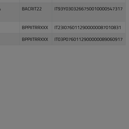
A
BACRIT22
IT93Y0303266750010000547317
BPPIITRRXXX
IT23I0760112900000087010831
BPPIITRRXXX
IT03P0760112900000089060917