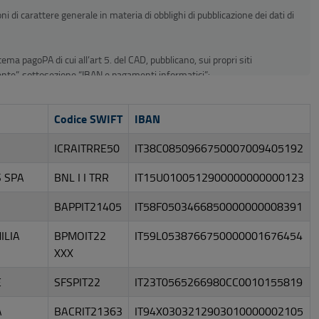
 di carattere generale in materia di obblighi di pubblicazione dei dati di
stema pagoPA di cui all’art 5. del CAD, pubblicano, sui propri siti
ente”, sottosezione “IBAN e pagamenti informatici”:
do la seguente dicitura “Aderente alla piattaforma pagoPA dal
Codice SWIFT
IBAN
egrati con la piattaforma pagoPA previsti al punto 5 delle Linee guida Agid
a favore delle pubbliche amministrazioni e dei gestori di pubblici servizi”,
ICRAITRRE50
IT38C0850966750007009405192
 centralizzata con il sistema pagoPA attraverso il servizio di tesoreria
 SPA
BNL I I TRR
IT15U0100512900000000000123
 via residuale e temporanea, pubblicano i codici IBAN del loro conto
BAPPIT21405
IT58F0503466850000000008391
ILIA
BPMOIT22
IT59L0538766750000001676454
XXX
E
SFSPIT22
IT23T0565266980CC0010155819
A
BACRIT21363
IT94X0303212903010000002105