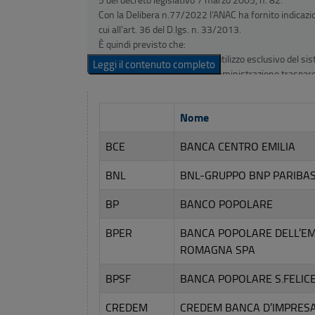
Con la Delibera n.77/2022 l’ANAC ha fornito indicazioni
cui all’art. 36 del D.lgs. n. 33/2013.
È quindi previsto che:
i soggetti tenuti all’obbligo di utilizzo esclusivo del si
Leggi il contenuto completo
istituzionali, nella sezione “Amministrazione traspar
a) la data di adesione alla piattaforma pagoPA secon
XX.XX.XXXX”;
Nome
b) se utilizzati, gli altri metodi di pagamento non int
del 2018 “sull’effettuazione dei pagamenti elettronici 
BCE
BANCA CENTRO EMILIA
secondo le indicazioni di PagoPA S.p.A.
Qualora tali soggetti siano in attesa dell’integrazione
BNL
BNL-GRUPPO BNP PARIBAS
della Banca d’Italia e della Ragioneria dello Stato, in
corrente per la gestione delle proprie entrate.
BP
BANCO POPOLARE
BPER
BANCA POPOLARE DELL’EM
ROMAGNA SPA
BPSF
BANCA POPOLARE S.FELIC
CREDEM
CREDEM BANCA D’IMPRES