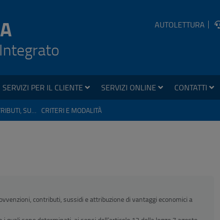
A
AUTOLETTURA
 Integrato
SERVIZI PER IL CLIENTE
SERVIZI ONLINE
CONTATTI
SOVVENZIONI, CONTRIBUTI, SUSSIDI, VANTAGGI ECONOMICI
CRITERI E MODALITÀ
sovvenzioni, contributi, sussidi e attribuzione di vantaggi economici a
 i quali sono determinati, ai sensi dell’articolo 12 della legge 7 agosto