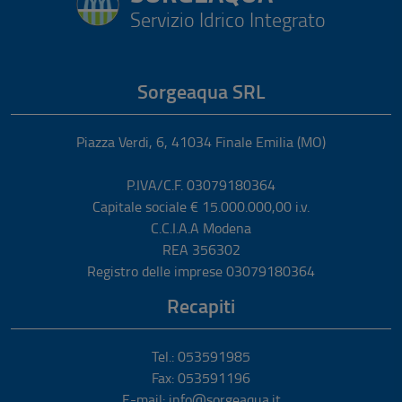
Servizio Idrico Integrato
Sorgeaqua SRL
Piazza Verdi, 6
,
41034
Finale Emilia
(MO)
P.IVA/C.F. 03079180364
Capitale sociale € 15.000.000,00 i.v.
C.C.I.A.A Modena
REA 356302
Registro delle imprese 03079180364
Recapiti
Tel.: 053591985
Fax: 053591196
E-mail: info@sorgeaqua.it