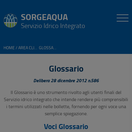
SORGEAQUA
Servizio Idrico Integrato
HOME
AREA CLIENTI
GLOSSARIO
Glossario
Delibera 28 dicembre 2012 n.586
Il Glossario è uno strumento rivolto agli utenti finali del
Servizio idrico integrato che intende rendere più comprensibili
i termini utilizzati nelle bollette, fornendo per ogni voce una
semplice spiegazione.
Voci Glossario