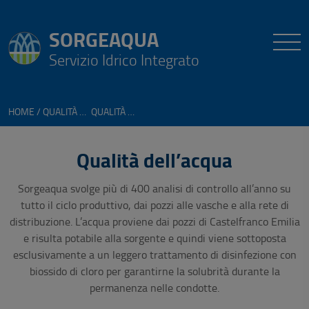
SORGEAQUA
Servizio Idrico Integrato
HOME
QUALITÀ DEL SERVIZIO IDRICO
QUALITÀ DELL'ACQUA
Qualità dell’acqua
Sorgeaqua svolge più di 400 analisi di controllo all’anno su
tutto il ciclo produttivo, dai pozzi alle vasche e alla rete di
distribuzione. L’acqua proviene dai pozzi di Castelfranco Emilia
e risulta potabile alla sorgente e quindi viene sottoposta
esclusivamente a un leggero trattamento di disinfezione con
biossido di cloro per garantirne la solubrità durante la
permanenza nelle condotte.