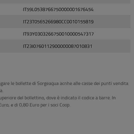
IT59L0538766750000001676454
IT23T0565266980CC0010155819
IT93Y0303266750010000547317
IT23I0760112900000087010831
gare le bollette di Sorgeaqua acnhe alle casse dei punti vendita
a.
periore del bollettino, dove è indicato il codice a barre. In
uro, e di 0,80 Euro per i soci Coop.