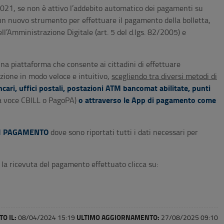
021, se non è attivo l’addebito automatico dei pagamenti su
un nuovo strumento per effettuare il pagamento della bolletta,
l’Amministrazione Digitale (art. 5 del d.lgs. 82/2005) e
na piattaforma che consente ai cittadini di effettuare
zione in modo veloce e intuitivo,
scegliendo tra diversi metodi di
ncari, uffici postali, postazioni ATM bancomat abilitate, punti
o attraverso le App di pagamento come
la voce CBILL o PagoPA)
I PAGAMENTO
dove sono riportati tutti i dati necessari per
a ricevuta del pagamento effettuato clicca su:
O IL:
ULTIMO AGGIORNAMENTO:
08/04/2024 15:19
27/08/2025 09:10