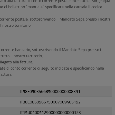
to alla fattura. Il conto corrente postale intestato a Sorgeaqua
one di bollettino “manuale” specificare nella causale il codice
corrente postale, sottoscrivendo il Mandato Sepa presso i nostri
l nostro territorio;
corrente bancario, sottoscrivendo il Mandato Sepa presso i
tutto il nostro territorio;
legato alla fattura;
ate di conto corrente di seguito indicate e specificando nella
fattura:
IT58F0503466850000000008391
IT38C0850966750007009405192
IT15U0100512900000000000123