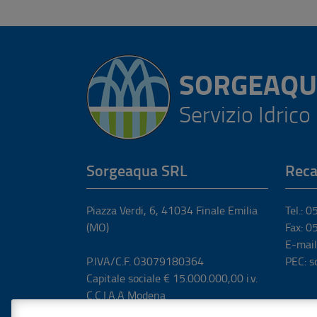
SORGEAQU
Servizio Idrico
Sorgeaqua SRL
Reca
Piazza Verdi, 6
,
41034
Finale Emilia
Tel.: 
(MO)
Fax: 
E-mail
P.IVA/C.F. 03079180364
PEC: s
Capitale sociale € 15.000.000,00 i.v.
C.C.I.A.A Modena
REA 356302