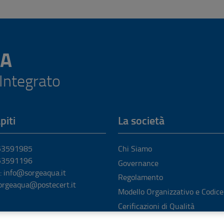
A
 Integrato
piti
La società
053591985
Chi Siamo
053591196
Governance
: info@sorgeaqua.it
Regolamento
orgeaqua@postecert.it
Modello Organizzativo e Codice
Cerificazioni di Qualità
Whistleblowing