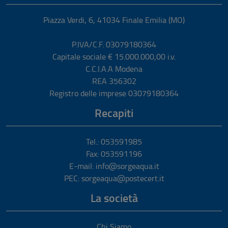
Piazza Verdi, 6
,
41034
Finale Emilia
(MO)
P.IVA/C.F. 03079180364
Capitale sociale € 15.000.000,00 i.v.
C.C.I.A.A Modena
REA 356302
Registro delle imprese 03079180364
Recapiti
Tel.: 053591985
Fax: 053591196
E-mail: info@sorgeaqua.it
PEC: sorgeaqua@postecert.it
La società
Chi Siamo