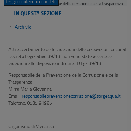
Leggi il contenuto completo
Responsabile della prevenzione della corruzione e della trasparenza
Regolamenti per la prevenzione e la repressione della corruzione e
IN QUESTA SEZIONE
dell’illegalità (laddove adottati)
Relazione del responsabile della prevenzione della corruzione
Archivio
recante i risultati dell’attività svolta (entro il 15 dicembre di ogni
anno)
Provvedimenti adottati dall’A.N.AC. ed atti di adeguamento a tali
provvedimenti in materia di vigilanza e controllo nell’anticorruzione
Atti accertamento delle violazioni delle disposizioni di cui al
Atti di accertamento delle violazioni delle disposizioni di cui al d.lgs.
Decreto Legislativo 39/13: non sono state accertate
n. 39/2013
violazioni alle disposizioni di cui al D.Lgs 39/13.
Responsabile della Prevenzione della Corruzione e della
Trasparenza
Mirra Maria Giovanna
Email:
responsabileprevenzionecorruzione@sorgeaqua.it
Telefono: 0535 91985
Organismo di Vigilanza