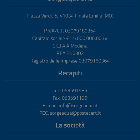
Piazza Verdi, 6
,
41034
Finale Emilia
(MO)
P.IVA/C.F. 03079180364
Capitale sociale € 15.000.000,00 i.v.
C.C.I.A.A Modena
REA 356302
Registro delle imprese 03079180364
Recapiti
Tel.: 053591985
Fax: 053591196
E-mail: info@sorgeaqua.it
PEC: sorgeaqua@postecert.it
La società