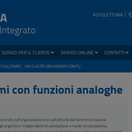
A
AUTOLETTURA
 Integrato
SERVIZI PER IL CLIENTE
SERVIZI ONLINE
CONTATTI
CONTROLLI E RILIEVI SULL'AMMINISTRAZIONE
OIV O ALTRI ORGANISMI CON FUNZIONI ANALOGHE
smi con funzioni analoghe
 controlli sull’organizzazione e sull’attività dell’amministrazione.
gli organismi indipendenti di valutazione o nuclei di valutazione,
personali eventualmente presenti. Pubblicano, inoltre, la relazione degli