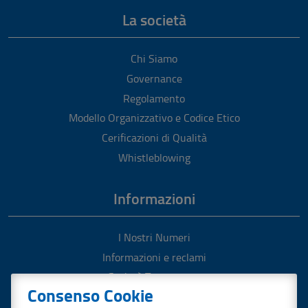
La società
Chi Siamo
Governance
Regolamento
Modello Organizzativo e Codice Etico
Cerificazioni di Qualità
Whistleblowing
Informazioni
I Nostri Numeri
Informazioni e reclami
Società Trasparente
Consenso Cookie
Pronto Intervento