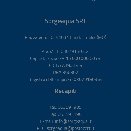
Sorgeaqua SRL
Piazza Verdi, 6
,
41034
Finale Emilia
(MO)
P.IVA/C.F. 03079180364
Capitale sociale € 15.000.000,00 i.v.
C.C.I.A.A Modena
REA 356302
Registro delle imprese 03079180364
Recapiti
Tel.: 053591985
Fax: 053591196
E-mail: info@sorgeaqua.it
PEC: sorgeaqua@postecert.it