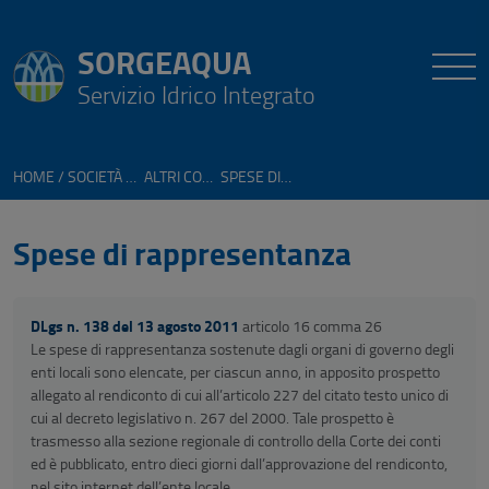
SORGEAQUA
Servizio Idrico Integrato
HOME
SOCIETÀ TRASPARENTE
ALTRI CONTENUTI
SPESE DI RAPPRESENTANZA
Spese di rappresentanza
DLgs n. 138 del 13 agosto 2011
articolo 16 comma 26
Le spese di rappresentanza sostenute dagli organi di governo degli
enti locali sono elencate, per ciascun anno, in apposito prospetto
allegato al rendiconto di cui all’articolo 227 del citato testo unico di
cui al decreto legislativo n. 267 del 2000. Tale prospetto è
trasmesso alla sezione regionale di controllo della Corte dei conti
ed è pubblicato, entro dieci giorni dall’approvazione del rendiconto,
nel sito internet dell’ente locale.