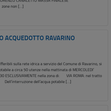
A S.LORENZO CANALETTO MASSA FINALESE
e zone non […]
IO ACQUEDOTTO RAVARINO
ribili sulla rete idrica a servizio del Comune di Ravarino, si
otabile a circa 50 utenze nella mattinata di MERCOLEDI’
30 ESCLUSIVAMENTE nella zona di: VIA ROMA: nel tratto
ll’interruzione dell’acqua potabile […]