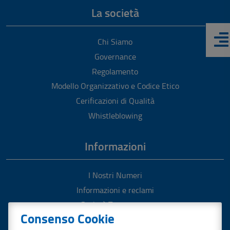
La società
Chi Siamo
Governance
Regolamento
Modello Organizzativo e Codice Etico
Cerificazioni di Qualità
Whistleblowing
Informazioni
I Nostri Numeri
Informazioni e reclami
Società Trasparente
Consenso Cookie
Pronto Intervento