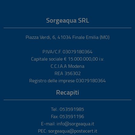
Sorgeaqua SRL
Piazza Verdi, 6
,
41034
Finale Emilia
(MO)
P.IVA/C.F. 03079180364
Capitale sociale € 15.000.000,00 i.v.
C.C.I.A.A Modena
REA 356302
Registro delle imprese 03079180364
Recapiti
Tel.: 053591985
Fax: 053591196
E-mail: info@sorgeaqua.it
PEC: sorgeaqua@postecert.it