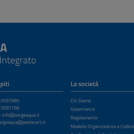
A
 Integrato
piti
La società
053591985
Chi Siamo
053591196
Governance
: info@sorgeaqua.it
Regolamento
orgeaqua@postecert.it
Modello Organizzativo e Codice