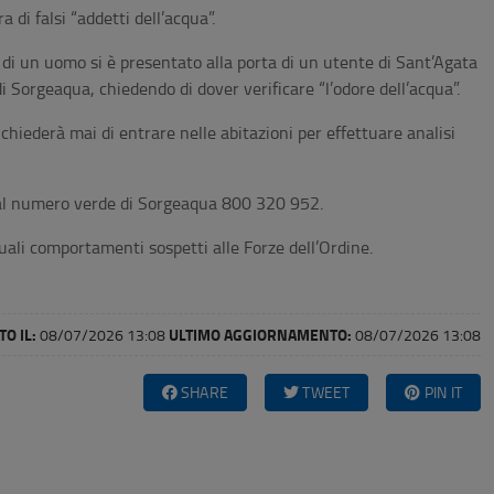
 di falsi “addetti dell’acqua”.
 di un uomo si è presentato alla porta di un utente di Sant’Agata
 Sorgeaqua, chiedendo di dover verificare “l’odore dell’acqua”.
chiederà mai di entrare nelle abitazioni per effettuare analisi
e al numero verde di Sorgeaqua 800 320 952.
ali comportamenti sospetti alle Forze dell’Ordine.
O IL:
ULTIMO AGGIORNAMENTO:
08/07/2026 13:08
08/07/2026 13:08
SHARE
TWEET
PIN IT