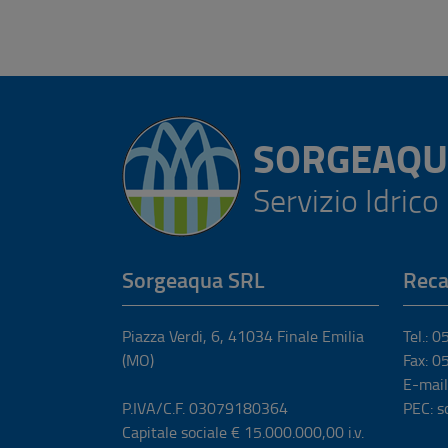
SORGEAQU
Servizio Idrico
Sorgeaqua SRL
Reca
Piazza Verdi, 6
,
41034
Finale Emilia
Tel.: 
(MO)
Fax: 
E-mail
P.IVA/C.F. 03079180364
PEC: s
Capitale sociale € 15.000.000,00 i.v.