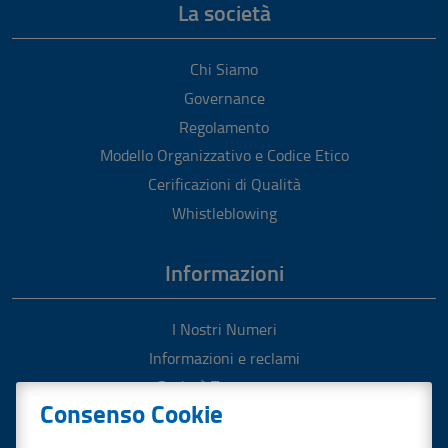
La società
Chi Siamo
Governance
Regolamento
Modello Organizzativo e Codice Etico
Cerificazioni di Qualità
Whistleblowing
Informazioni
I Nostri Numeri
Informazioni e reclami
Società Trasparente
Consenso Cookie
Pronto Intervento
Gestione del servizio idrico integrato