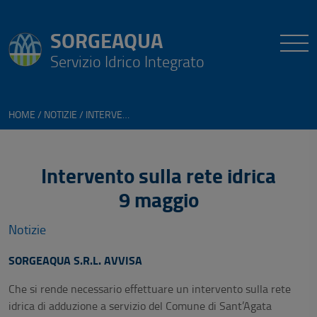
SORGEAQUA
Servizio Idrico Integrato
HOME
NOTIZIE
INTERVENTO SULLA RETE IDRICA - 9 MAGGIO
Intervento sulla rete idrica
9 maggio
Notizie
SORGEAQUA S.R.L. AVVISA
Che si rende necessario effettuare un intervento sulla rete
idrica di adduzione a servizio del Comune di Sant’Agata