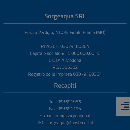
Sorgeaqua SRL
Piazza Verdi, 6
,
41034
Finale Emilia
(MO)
P.IVA/C.F. 03079180364
Capitale sociale € 15.000.000,00 i.v.
C.C.I.A.A Modena
REA 356302
Registro delle imprese 03079180364
Recapiti
Tel.: 053591985
Fax: 053591196
E-mail: info@sorgeaqua.it
PEC: sorgeaqua@postecert.it