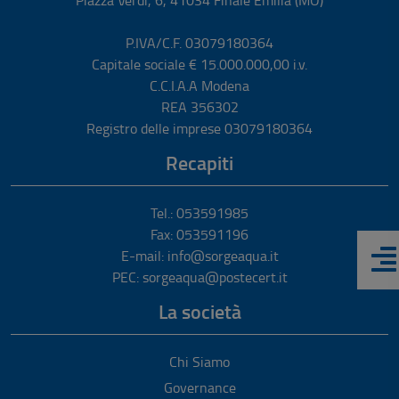
Piazza Verdi, 6
,
41034
Finale Emilia
(MO)
P.IVA/C.F. 03079180364
Capitale sociale € 15.000.000,00 i.v.
C.C.I.A.A Modena
REA 356302
Registro delle imprese 03079180364
Recapiti
Tel.: 053591985
Fax: 053591196
E-mail: info@sorgeaqua.it
PEC: sorgeaqua@postecert.it
La società
Chi Siamo
Governance