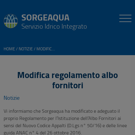
SORGEAQUA
Servizio Idrico Integrato
HOME
NOTIZIE
MODIFICA REGOLAMENTO ALBO FORNITORI
Modifica regolamento albo
fornitori
Notizie
Vi informiamo che Sorgeaqua ha modificato e adeguato il
proprio Regolamento per l’Istituzione dell’Albo Fornitori ai
sensi del Nuovo Codice Appalti (D.Lgs n° 50/16) e delle linee
guida ANAC n° 4 del 26 ottobre 2016.