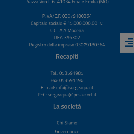
Piazza Verdi, 6
,
41034
Finale Emilia
(MO)
P.IVA/C.F. 03079180364
Capitale sociale € 15.000.000,00 i.v.
C.C.I.A.A Modena
REA 356302
Registro delle imprese 03079180364
Recapiti
Tel.: 053591985
Fax: 053591196
E-mail: info@sorgeaqua.it
PEC: sorgeaqua@postecert.it
La società
Chi Siamo
Governance