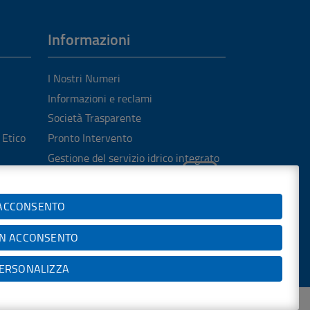
Informazioni
I Nostri Numeri
Informazioni e reclami
Società Trasparente
 Etico
Pronto Intervento
Gestione del servizio idrico integrato
Carta del servizio idrico integrato
Qualità dell’acqua
ACCONSENTO
N ACCONSENTO
ilità
Contatti
Newsletter
ERSONALIZZA
nd Help