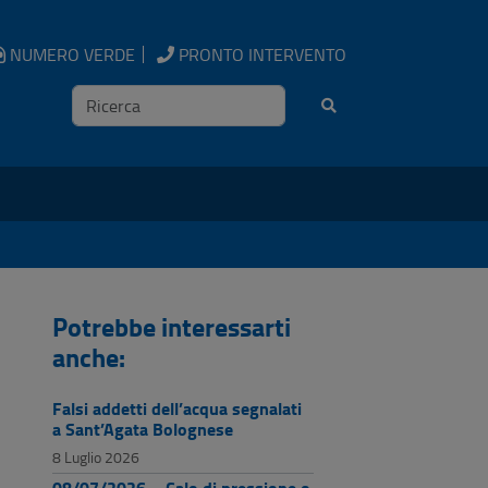
NUMERO VERDE
PRONTO INTERVENTO
Ricerca
Potrebbe interessarti
anche:
Falsi addetti dell’acqua segnalati
a Sant’Agata Bolognese
8 Luglio 2026
08/07/2026 – Calo di pressione o